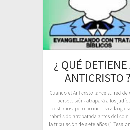
¿ QUÉ DETIENE
ANTICRISTO 
Cuando el Anticristo lance su red de
persecusión⸴ atrapará a los judíos
cristianos⸴ pero no incluirá a la igles
habrá sido arrebatada antes del com
la tribulación de siete años (1 Tesalo