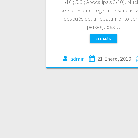
1⸴10 ; 5⸴9 ; Apocalipsis 3⸴10). Mu
personas que llegarán a ser cristi
después del arrebatamiento se
perseguidas…
LEE MÁS
admin
21 Enero, 2019