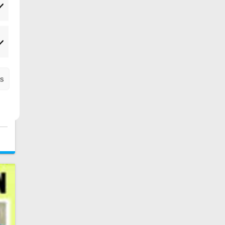
tadísticas
el
s
ercadeo
ro
s⸴
as