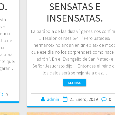
O.
SENSATAS E
INSENSATAS.
stá
sin
La parábola de las diez vírgenes nos confir
uencia
1 Tesalonicenses 5⸴4 : ‘ Pero ustedes⸴
ncho de
hermanos⸴ no andan en tinieblas⸴ de mod
una
que ese día no los sorprenderá como hace 
Palabra
ladrón ‘. En el Evangelio de San Mateo⸴ el
ente que⸴
Señor Jesucristo dijo : ‘ Entonces el reino 
negarán…
los cielos será semejante a diez…
LEE MÁS
0
admin
21 Enero, 2019
0