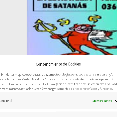
Consentimiento de Cookies
a brindar las mejores experiencias, utilizamos tecnologías como cookies para almacenar y/o
der a la información del dispositivo. El consentimiento para estas tecnologías nos permitirá
LA ESTRATEGIA DE
cesar datos como el comportamiento de navegación o identificaciones únicas en este sitio. No 
onsentimiento o retirarlo puede afectar negativamente a ciertas características y funciones.
SATANÁS
uncional
Siempre activo
Satanás – aunque derrotado – está vivo ho