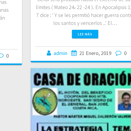
chas
límites ( Mateo 24⸴ 22 -24 ). En Apocalipsis 1
anas
7 dice : ‘ Y se les permitió hacer guerra cont
rán
los santos y vencerlos ..’ El…
LEE MÁS
admin
21 Enero, 2019
0
0