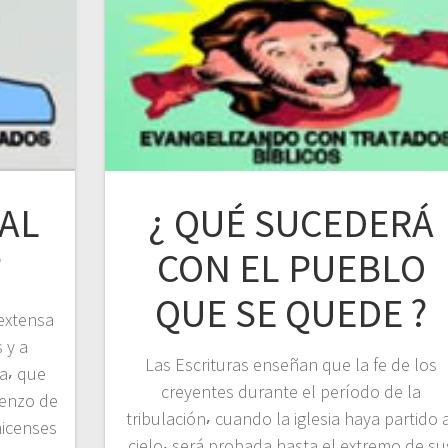
 AL
¿ QUÉ SUCEDERÁ
?
CON EL PUEBLO
QUE SE QUEDE ?
 extensa
 y a
Las Escrituras enseñan que la fe de los
ia⸴ que
creyentes durante el período de la
ienzo de
tribulación⸴ cuando la iglesia haya partido 
nicenses
cielo⸴ será probada hasta el extremo de su