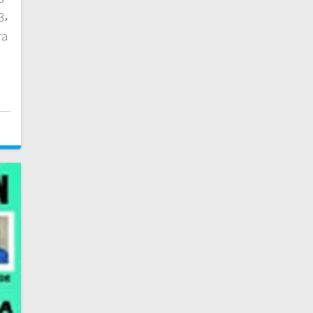
3⸴
ra