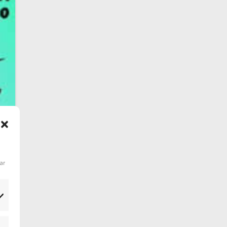
dar
y⸴