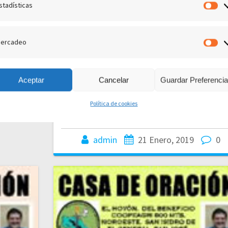
por supuesto⸴ y puede ser tan peligroso
stadísticas
Es
como lo dejemos ser. Su arma principal es 
engaño⸴ y la usa para impedir que los
ercadeo
cristianos ejerzan la autoridad que de vera
M
les pertenece en este mundo. Primero⸴ cla
está⸴ trata de tentarnos para que pequemo
Aceptar
Cancelar
Guardar Preferenci
lo cual…
Política de cookies
LEE MÁS
admin
21 Enero, 2019
0