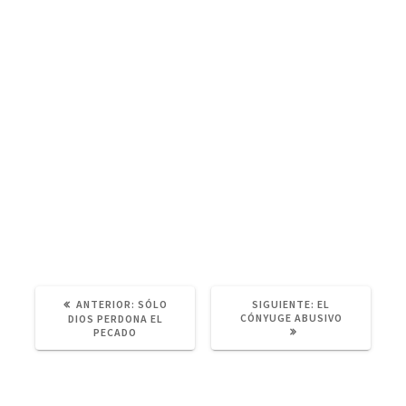
En estos días finales la opresión del diablo se vuelve cada día más
profunda contra la iglesia del Señor y es necesario orar más. Para
esta época Cristo dijo : ‘
ESTÉN USTEDES PREPARADOS ORANDO
EN TODO TIEMPO
⸴ para que puedan escapar de todas estas cosas
que van a suceder y para que puedan presentarse delante del Hijo
del hombre ‘ ( Lucas 21⸴ 36).
21
t179
ANTERIOR:
P
SÓLO
SIGUIENTE:
S
EL
U
CÓNYUGE ABUSIVO
I
DIOS PERDONA EL
B
G
PECADO
L
U
I
I
C
E
A
N
C
T