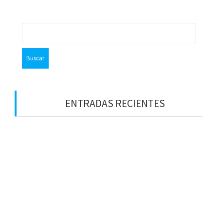
I
E
Ó
P
N
U
A
B
B
N
L
u
T
I
E
C
s
R
A
c
I
C
O
I
a
R
Ó
r
:
N
:
:
ENTRADAS RECIENTES
¡LOS PREMIOS EN EL CIELO!
DIOS NOS HABLA HOY
¿CREER EN UNA RELIGIÓN O EN JESUCRISTO?
UNA TERRIBLE PREGUNTA
LAS BIENAVENTURANZAS