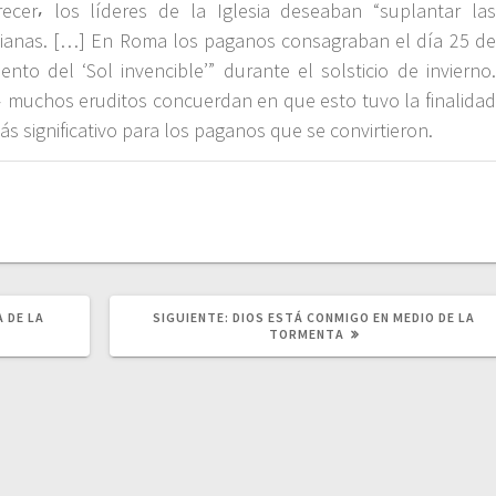
recer⸴ los líderes de la Iglesia deseaban “suplantar las
stianas. […] En Roma los paganos consagraban el día 25 de
nto del ‘Sol invencible’” durante el solsticio de invierno.
 muchos eruditos concuerdan en que esto tuvo la finalidad
ás significativo para los paganos que se convirtieron.
A DE LA
SIGUIENTE:
S
DIOS ESTÁ CONMIGO EN MEDIO DE LA
I
TORMENTA
G
U
I
E
N
T
E
P
U