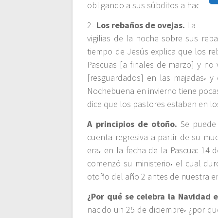
t
obligando a sus súbditos a hacer un l
2-
Los rebaños de ovejas.
La Bibli
r
vigilias de la noche sobre sus reba
tiempo de Jesús explica que los re
a
Pascuas [a finales de marzo] y no
[resguardados] en las majadas⸴ y 
d
Nochebuena en invierno tiene pocas
dice que los pastores estaban en l
a
A principios de otoño.
Se puede 
s
cuenta regresiva a partir de su mu
era⸴ en la fecha de la Pascua: 14 
comenzó su ministerio⸴ el cual duró
otoño del año 2 antes de nuestra e
¿Por qué se celebra la Navidad 
nacido un 25 de diciembre⸴ ¿por qu