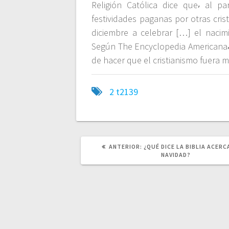
Religión Católica dice que⸴ al pa
festividades paganas por otras cri
diciembre a celebrar […] el nacimie
Según The Encyclopedia Americana⸴
de hacer que el cristianismo fuera m
2
t2139
ANTERIOR:
P
¿QUÉ DICE LA BIBLIA ACERC
U
NAVIDAD?
B
L
I
C
A
C
I
Ó
N