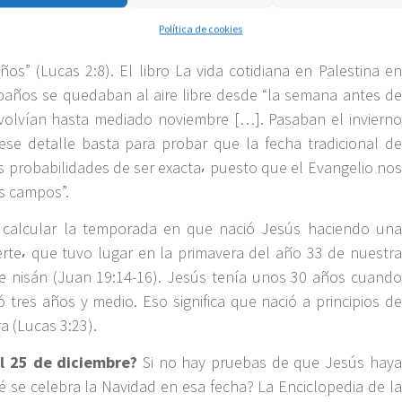
argo y difícil viaje en pleno invierno.
Política de cookies
a dice que los pastores “vivían a campo raso y guardaban las
ños” (Lucas 2:8). El libro La vida cotidiana en Palestina en
baños se quedaban al aire libre desde “la semana antes de
 volvían hasta mediado noviembre […]. Pasaban el invierno
ese detalle basta para probar que la fecha tradicional de
 probabilidades de ser exacta⸴ puesto que el Evangelio nos
os campos”.
calcular la temporada en que nació Jesús haciendo una
erte⸴ que tuvo lugar en la primavera del año 33 de nuestra
de nisán (Juan 19:14-16). Jesús tenía unos 30 años cuando
 tres años y medio. Eso significa que nació a principios de
ra (Lucas 3:23).
el 25 de diciembre?
Si no hay pruebas de que Jesús haya
é se celebra la Navidad en esa fecha? La Enciclopedia de la