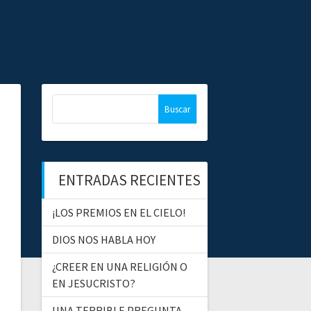
B
u
s
c
a
ENTRADAS RECIENTES
r
:
¡LOS PREMIOS EN EL CIELO!
DIOS NOS HABLA HOY
¿CREER EN UNA RELIGIÓN O
EN JESUCRISTO?
UNA TERRIBLE PREGUNTA