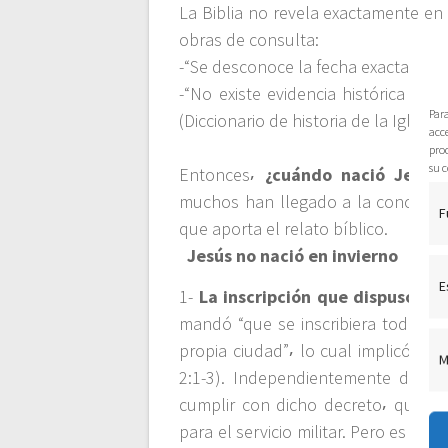
La Biblia no revela exactamente en
c
obras de consulta:
-“Se desconoce la fecha exacta del 
i
-“No existe evidencia histórica con
Par
(Diccionario de historia de la Iglesia.
ó
acce
pro
su c
Entonces⸴
¿cuándo nació Jesús
n
muchos han llegado a la conclusió
F
que aporta el relato bíblico.
d
Jesús no nació en invierno
E
e
1-
La inscripción que dispuso el 
mandó “que se inscribiera toda la 
e
propia ciudad”⸴ lo cual implicó pa
M
2:1-3). Independientemente de la
n
cumplir con dicho decreto⸴ que qui
para el servicio militar. Pero es p